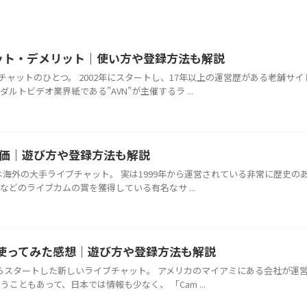
リット・デメリット｜使い方や登録方法も解説
ブチャットのひとつ。 2002年にスタートし、17年以上の運営歴がある老舗サイ
ルトビデオ業界紙である”AVN”が主催するラ ...
った評価｜遊び方や登録方法も解説
リー）は海外の大手ライブチャット。 実は1999年から運営されている非常に歴史の
などのライブカムの賞を獲得している有名なサ ...
と使ってみた感想｜遊び方や登録方法も解説
5年からスタートした新しいライブチャット。 アメリカのマイアミにある会社が運
こともあって、日本では情報も少なく、 「Cam ...